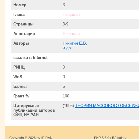
Номер
3
Глава
Не задан
Страницы
3-9
Аннотация
Не задан
Авторы
Никитин Е.В.
и др.
ссылка в Internet
РИНЦ
0
WoS
0
Баллы
5
Грант %
100
Цитируемые
(1995)
ТЕОРИЯ МАССОВОГО ОБСЛУЖИ
публикации авторов
ФИЦ ИУ РАН
Copyright © 2026 by IPIRAN.
PHP 5.6.9 / БД sqlsrv