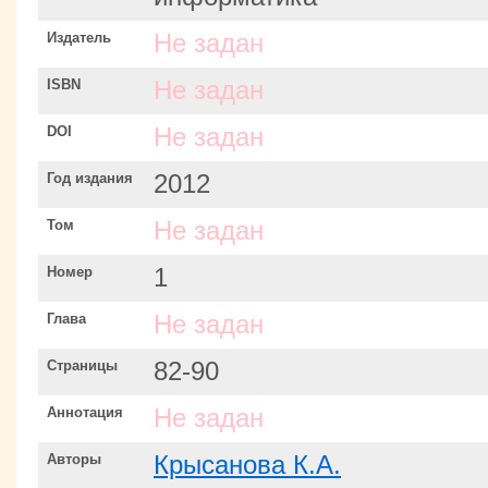
Издатель
Не задан
ISBN
Не задан
DOI
Не задан
Год издания
2012
Том
Не задан
Номер
1
Глава
Не задан
Страницы
82-90
Аннотация
Не задан
Авторы
Крысанова К.А.