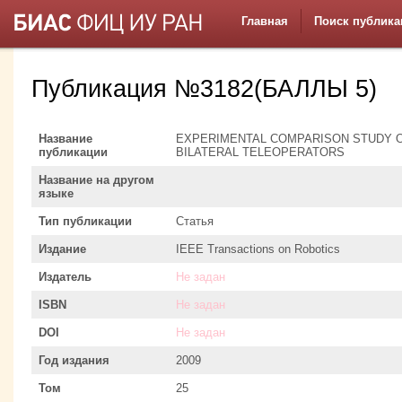
Главная
Поиск публика
Публикация №3182(БАЛЛЫ 5)
Название
EXPERIMENTAL COMPARISON STUDY 
публикации
BILATERAL TELEOPERATORS
Название на другом
языке
Тип публикации
Статья
Издание
IEEE Transactions on Robotics
Издатель
Не задан
ISBN
Не задан
DOI
Не задан
Год издания
2009
Том
25