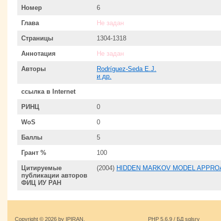
Номер
6
Глава
Не задан
Страницы
1304-1318
Аннотация
Не задан
Авторы
Rodríguez-Seda E.J.
и др.
ссылка в Internet
РИНЦ
0
WoS
0
Баллы
5
Грант %
100
Цитируемые
(2004)
HIDDEN MARKOV MODEL APPROA
публикации авторов
ФИЦ ИУ РАН
Copyright © 2026 by IPIRAN.
PHP 5.6.9 / БД sqlsrv