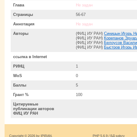
Глава
Не задан
Страницы
56-67
Аннотация
Не задан
Авторы
(ФИЦ ИУ РАН)
Синицын Игорь Н
(ФИЦ ИУ РАН)
Корепанов Эдуа
(ФИЦ ИУ РАН)
Белоусов Васил
(ФИЦ ИУ РАН)
Быстров Игорь И
ссылка в Internet
РИНЦ
1
WoS
0
Баллы
5
Грант %
100
Цитируемые
публикации авторов
ФИЦ ИУ РАН
Copyright © 2026 by IPIRAN.
PHP 5.6.9 / БД sqlsrv