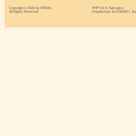
Copyright © 2026 by IPIRAN.
PHP 5.6.9 / БД sqlsrv
All Rights Reserved.
Отработало за 0.06918 с. К