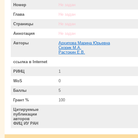
Номер
Не задан
Глава
Не задан
Страницы
Не задан
Аннотация
Не задан
Авторы
Архипова Марина Юрьевна
Скорик М.А.
Растокин Е.В.
ссылка в Internet
РИНЦ
1
WoS
0
Баллы
5
Грант %
100
Цитируемые
публикации
авторов
ФИЦ ИУ РАН