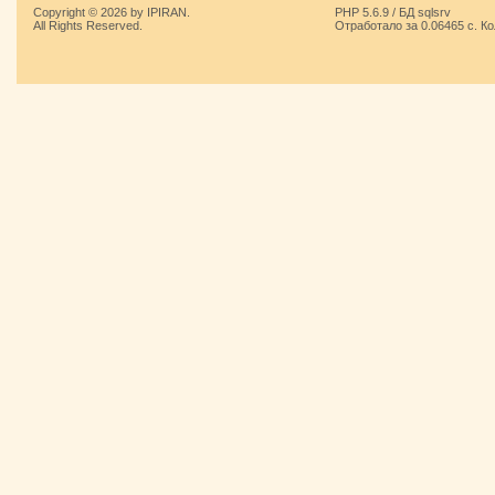
Copyright © 2026 by IPIRAN.
PHP 5.6.9 / БД sqlsrv
All Rights Reserved.
Отработало за 0.06465 с. К