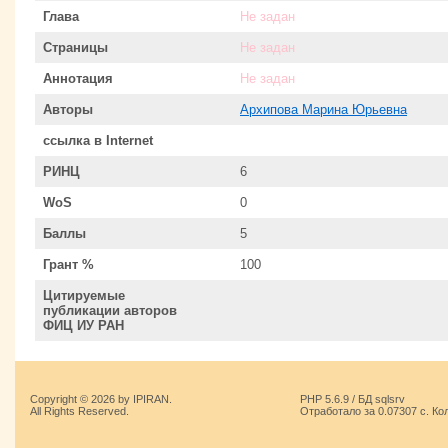
Глава
Не задан
Страницы
Не задан
Аннотация
Не задан
Авторы
Архипова Марина Юрьевна
ссылка в Internet
РИНЦ
6
WoS
0
Баллы
5
Грант %
100
Цитируемые
публикации авторов
ФИЦ ИУ РАН
Copyright © 2026 by IPIRAN.
PHP 5.6.9 / БД sqlsrv
All Rights Reserved.
Отработало за 0.07307 с. Ко