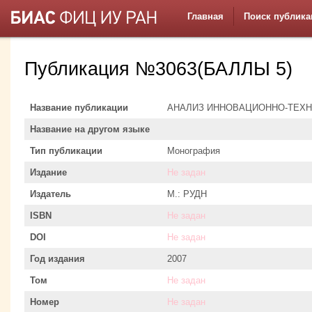
Главная
Поиск публика
Публикация №3063(БАЛЛЫ 5)
Название публикации
АНАЛИЗ ИННОВАЦИОННО-ТЕХН
Название на другом языке
Тип публикации
Монография
Издание
Не задан
Издатель
М.: РУДН
ISBN
Не задан
DOI
Не задан
Год издания
2007
Том
Не задан
Номер
Не задан