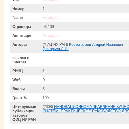
Номер
1
Глава
Не задан
Страницы
96-109
Аннотация
Не задан
Авторы
(ФИЦ ИУ РАН)
Костогрызов Андрей Иванович
Григорьев Л.И.
ссылка в
Internet
РИНЦ
1
WoS
0
Баллы
5
Грант %
100
Цитируемые
(2008)
ИННОВАЦИОННОЕ УПРАВЛЕНИЕ КАЧЕС
публикации
СИСТЕМ: ПРАКТИЧЕСКОЕ РУКОВОДСТВО ДЛ
авторов
ФИЦ ИУ РАН