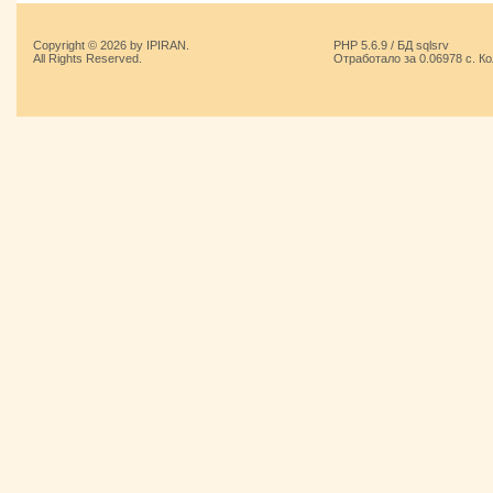
Copyright © 2026 by IPIRAN.
PHP 5.6.9 / БД sqlsrv
All Rights Reserved.
Отработало за 0.06978 с. К