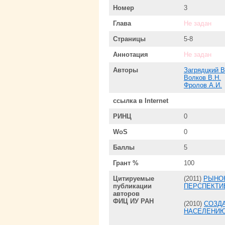
Номер
3
Глава
Не задан
Страницы
5-8
Аннотация
Не задан
Авторы
Загрядцкий В
Волков В.Н.
Фролов А.И.
ссылка в Internet
РИНЦ
0
WoS
0
Баллы
5
Грант %
100
Цитируемые
(2011)
РЫНОК
публикации
ПЕРСПЕКТИ
авторов
ФИЦ ИУ РАН
(2010)
СОЗД
НАСЕЛЕНИЮ