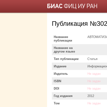
Публикация №302
Название
АВТОМАТИЗ
публикации
Название на
другом языке
Тип публикации
Статья
Издание
Информацион
Издатель
Не задан
ISBN
Не задан
DOI
Не задан
Год издания
2012
Том
Не задан