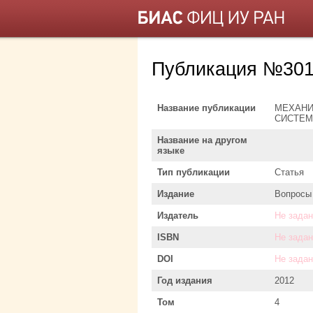
Публикация №301
Название публикации
МЕХАНИ
СИСТЕМ
Название на другом
языке
Тип публикации
Статья
Издание
Вопросы
Издатель
Не задан
ISBN
Не задан
DOI
Не задан
Год издания
2012
Том
4