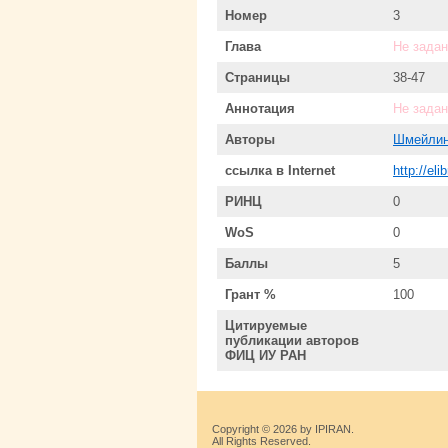
Номер
3
Глава
Не задан
Страницы
38-47
Аннотация
Не задан
Авторы
Шмейлин
ссылка в Internet
http://el
РИНЦ
0
WoS
0
Баллы
5
Грант %
100
Цитируемые
публикации авторов
ФИЦ ИУ РАН
Copyright © 2026 by IPIRAN.
All Rights Reserved.