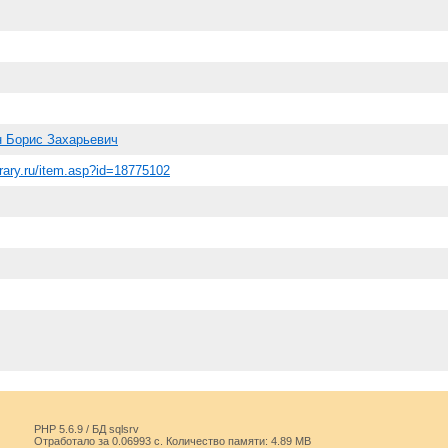
 Борис Захарьевич
ibrary.ru/item.asp?id=18775102
PHP 5.6.9 / БД sqlsrv
Отработало за 0.06993 с. Количество памяти: 4.89 MB