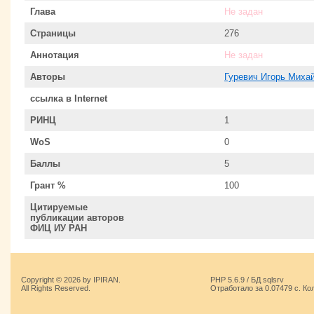
Глава
Не задан
Страницы
276
Аннотация
Не задан
Авторы
Гуревич Игорь Миха
ссылка в Internet
РИНЦ
1
WoS
0
Баллы
5
Грант %
100
Цитируемые
публикации авторов
ФИЦ ИУ РАН
Copyright © 2026 by IPIRAN.
PHP 5.6.9 / БД sqlsrv
All Rights Reserved.
Отработало за 0.07479 с. Ко