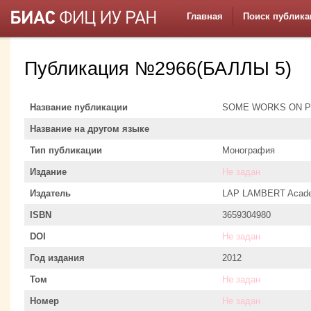
Главная
Поиск публика
Публикация №2966(БАЛЛЫ 5)
Название публикации
SOME WORKS ON P
Название на другом языке
Тип публикации
Монография
Издание
Не задан
Издатель
LAP LAMBERT Academ
ISBN
3659304980
DOI
Не задан
Год издания
2012
Том
Не задан
Номер
Не задан