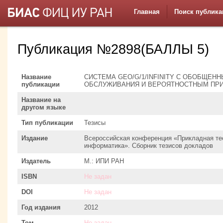
Главная
Поиск публика
Публикация №2898(БАЛЛЫ 5)
Название
СИСТЕМА GEO/G/1/INFINITY С ОБОБЩЕ
публикации
ОБСЛУЖИВАНИЯ И ВЕРОЯТНОСТНЫМ ПР
Название на
другом языке
Тип публикации
Тезисы
Издание
Всероссийская конференция «Прикладная тео
информатика». Сборник тезисов докладов
Издатель
М.: ИПИ РАН
ISBN
Не задан
DOI
Не задан
Год издания
2012
Том
Не задан