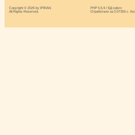
Copyright © 2026 by IPIRAN.
PHP 5.6.9 / БД sqlsrv
All Rights Reserved.
Отработало за 0.07350 с. Ко