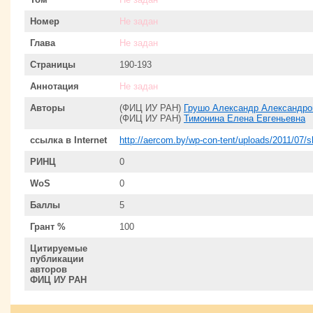
Номер
Не задан
Глава
Не задан
Страницы
190-193
Аннотация
Не задан
Авторы
(ФИЦ ИУ РАН)
Грушо Александр Александро
(ФИЦ ИУ РАН)
Тимонина Елена Евгеньевна
ссылка в Internet
http://aercom.by/wp-con-tent/uploads/2011/07/s
РИНЦ
0
WoS
0
Баллы
5
Грант %
100
Цитируемые
публикации
авторов
ФИЦ ИУ РАН