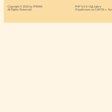
Copyright © 2026 by IPIRAN.
PHP 5.6.9 / БД sqlsrv
All Rights Reserved.
Отработало за 0.06726 с. Ко