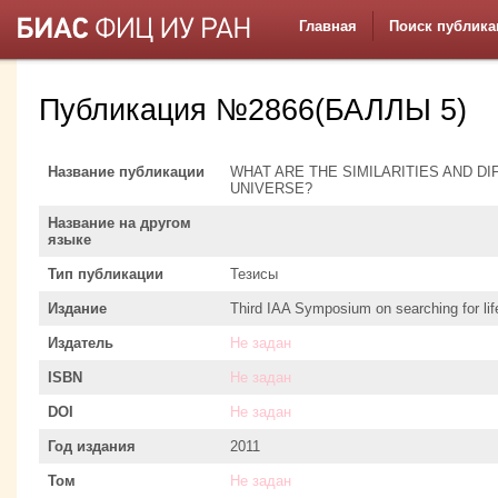
Главная
Поиск публика
Публикация №2866(БАЛЛЫ 5)
Название публикации
WHAT ARE THE SIMILARITIES AND DI
UNIVERSE?
Название на другом
языке
Тип публикации
Тезисы
Издание
Third IAA Symposium on searching for lif
Издатель
Не задан
ISBN
Не задан
DOI
Не задан
Год издания
2011
Том
Не задан