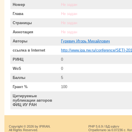
Номер
Не задан
Глава
Не задан
Страницы
Не задан
Аннотация
Не задан
Авторы
Гуревич Игорь Михайлович
ссылка в Internet
http://www.ipa.nw.ru/conference/SETI-20
РИНЦ
0
WoS
0
Баллы
5
Грант %
100
Цитируемые
публикации авторов
ФИЦ ИУ РАН
Copyright © 2026 by IPIRAN.
PHP 5.6.9 / БД sqlsrv
All Rights Reserved.
Отработало за 0.07236 с. Ко