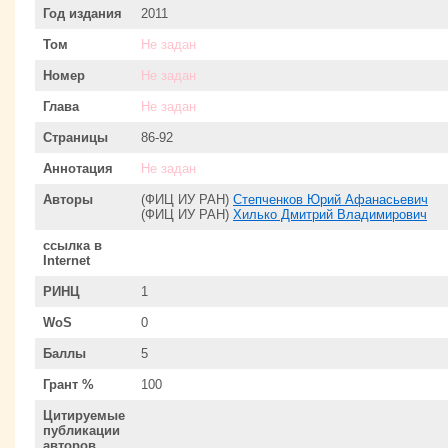
Год издания
2011
Том
Не задан
Номер
Не задан
Глава
Не задан
Страницы
86-92
Аннотация
Не задан
Авторы
(ФИЦ ИУ РАН)
Степченков Юрий Афанасьевич
(ФИЦ ИУ РАН)
Хилько Дмитрий Владимирович
ссылка в
Internet
РИНЦ
1
WoS
0
Баллы
5
Грант %
100
Цитируемые
публикации
авторов