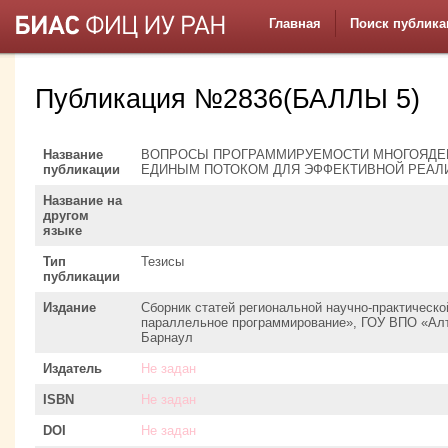
Главная
Поиск публика
Публикация №2836(БАЛЛЫ 5)
Название
ВОПРОСЫ ПРОГРАММИРУЕМОСТИ МНОГОЯДЕ
публикации
ЕДИНЫМ ПОТОКОМ ДЛЯ ЭФФЕКТИВНОЙ РЕАЛ
Название на
другом
языке
Тип
Тезисы
публикации
Издание
Сборник статей региональной научно-практическ
параллельное программирование», ГОУ ВПО «Алт
Барнаул
Издатель
Не задан
ISBN
Не задан
DOI
Не задан