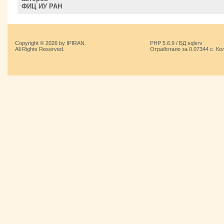
ФИЦ ИУ РАН
Copyright © 2026 by IPIRAN.
PHP 5.6.9 / БД sqlsrv
All Rights Reserved.
Отработало за 0.07344 с. Ко