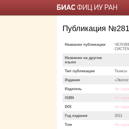
Публикация №281
Название публикации
ЧЕЛОВ
СИСТЕ
Название на другом
языке
Тип публикации
Тезисы
Издание
«Эколог
Издатель
Не зада
ISBN
Не зада
DOI
Не зада
Год издания
2011
Том
Не зада