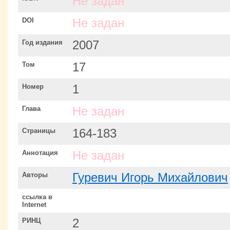
Не задан
DOI
Не задан
Год издания
2007
Том
17
Номер
1
Глава
Не задан
Страницы
164-183
Аннотация
Не задан
Авторы
Гуревич Игорь Михайлович
ссылка в
Internet
РИНЦ
2