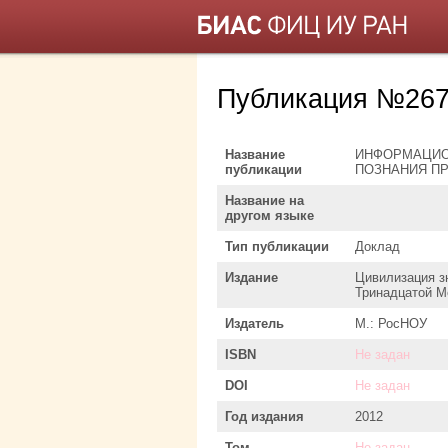
Публикация №267
Название
ИНФОРМАЦИО
публикации
ПОЗНАНИЯ П
Название на
другом языке
Тип публикации
Доклад
Издание
Цивилизация з
Тринадцатой М
Издатель
М.: РосНОУ
ISBN
Не задан
DOI
Не задан
Год издания
2012
Том
Не задан