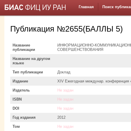
Главная
Поиск публика
Публикация №2655(БАЛЛЫ 5)
Название
ИНФОРМАЦИОННО-КОММУНИКАЦИОНН
публикации
СОВЕРШЕНСТВОВАНИЯ
Название на другом
языке
Тип публикации
Доклад
Издание
XIV Ежегодная междунар. конференция 
Издатель
Не задан
ISBN
Не задан
DOI
Не задан
Год издания
2012
Том
Не задан