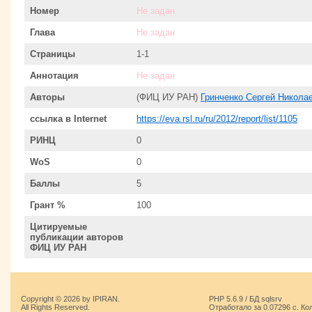
Номер
Не задан
Глава
Не задан
Страницы
1-1
Аннотация
Не задан
Авторы
(ФИЦ ИУ РАН)
Гринченко Сергей Никола
ссылка в Internet
https://eva.rsl.ru/ru/2012/report/list/1105
РИНЦ
0
WoS
0
Баллы
5
Грант %
100
Цитируемые
публикации авторов
ФИЦ ИУ РАН
Copyright © 2026 by IPIRAN.
PHP 5.6.9 / БД sqlsrv
All Rights Reserved.
Отработало за 0.07296 с. Ко