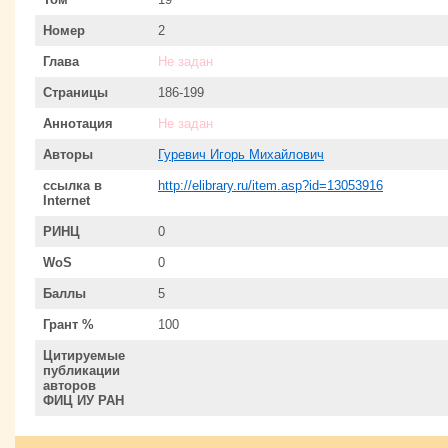
Номер
2
Глава
Не задан
Страницы
186-199
Аннотация
Не задан
Авторы
Гуревич Игорь Михайлович
ссылка в
http://elibrary.ru/item.asp?id=13053916
Internet
РИНЦ
0
WoS
0
Баллы
5
Грант %
100
Цитируемые
публикации
авторов
ФИЦ ИУ РАН