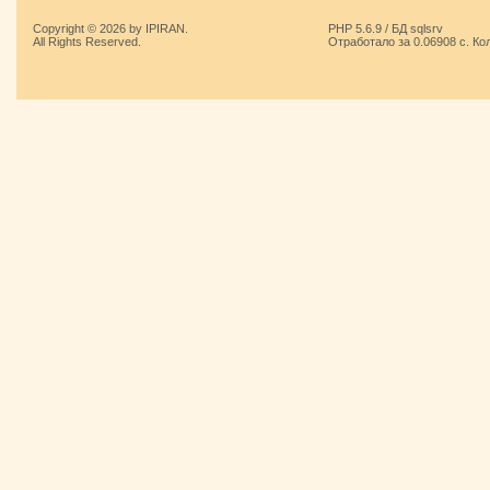
Copyright © 2026 by IPIRAN.
PHP 5.6.9 / БД sqlsrv
All Rights Reserved.
Отработало за 0.06908 с. Ко