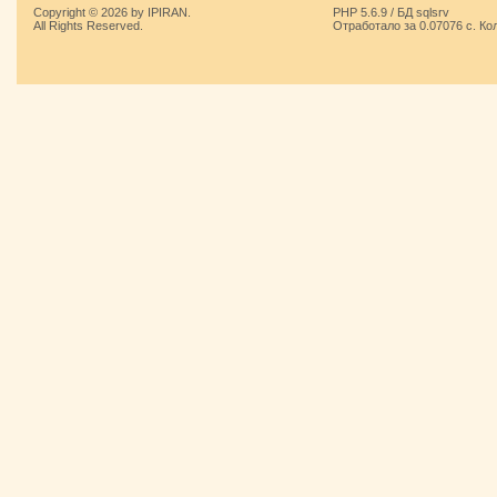
Copyright © 2026 by IPIRAN.
PHP 5.6.9 / БД sqlsrv
All Rights Reserved.
Отработало за 0.07076 с. Ко