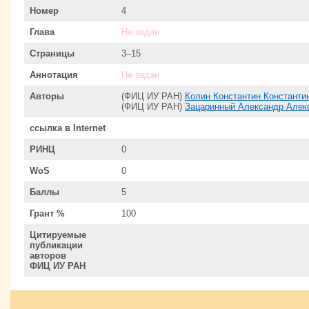
Номер
4
Глава
Не задан
Страницы
3–15
Аннотация
Не задан
Авторы
(ФИЦ ИУ РАН)
Колин Константин Константи
(ФИЦ ИУ РАН)
Зацаринный Александр Алек
ссылка в Internet
РИНЦ
0
WoS
0
Баллы
5
Грант %
100
Цитируемые
публикации
авторов
ФИЦ ИУ РАН