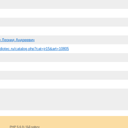
о Леонид Андреевич
adiotec.ru/catalog.php?cat=jr15&art=10805
PHP 5.6.9 / БД sqlsrv