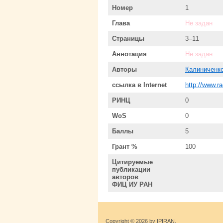
Номер
1
Глава
Не задан
Страницы
3–11
Аннотация
Не задан
Авторы
Калиниченк
ссылка в Internet
http://www.r
РИНЦ
0
WoS
0
Баллы
5
Грант %
100
Цитируемые
публикации
авторов
ФИЦ ИУ РАН
Copyright © 2026 by IPIRAN.