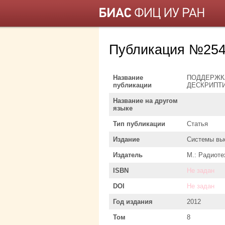
Публикация №254
Название
ПОДДЕРЖК
публикации
ДЕСКРИПТ
Название на другом
языке
Тип публикации
Статья
Издание
Системы вы
Издатель
М.: Радиоте
ISBN
Не задан
DOI
Не задан
Год издания
2012
Том
8