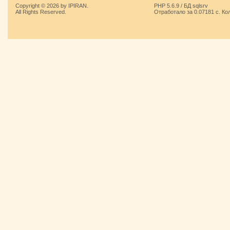
Copyright © 2026 by IPIRAN.
PHP 5.6.9 / БД sqlsrv
All Rights Reserved.
Отработало за 0.07181 с. Ко