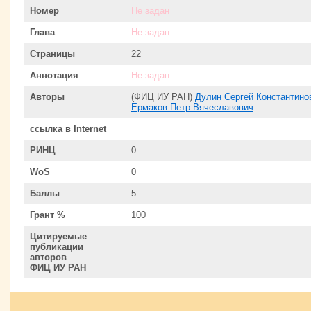
Номер
Не задан
Глава
Не задан
Страницы
22
Аннотация
Не задан
Авторы
(ФИЦ ИУ РАН)
Дулин Сергей Константино
Ермаков Петр Вячеславович
ссылка в Internet
РИНЦ
0
WoS
0
Баллы
5
Грант %
100
Цитируемые
публикации
авторов
ФИЦ ИУ РАН