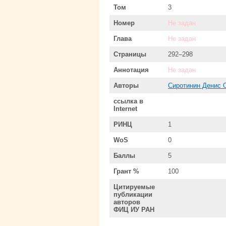
Том
3
Номер
Не задан
Глава
Не задан
Страницы
292–298
Аннотация
Не задан
Авторы
Сиротинин Денис 
ссылка в
Internet
РИНЦ
1
WoS
0
Баллы
5
Грант %
100
Цитируемые
публикации
авторов
ФИЦ ИУ РАН