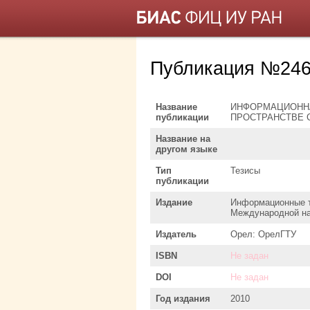
Публикация №246
Название
ИНФОРМАЦИОННА
публикации
ПРОСТРАНСТВЕ 
Название на
другом языке
Тип
Тезисы
публикации
Издание
Информационные т
Международной на
Издатель
Орел: ОрелГТУ
ISBN
Не задан
DOI
Не задан
Год издания
2010