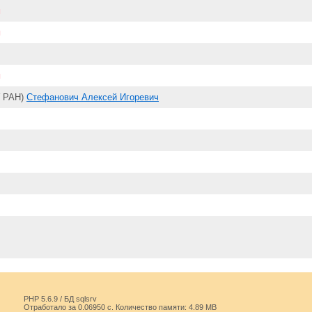
н
н
н
 РАН)
Стефанович Алексей Игоревич
PHP 5.6.9 / БД sqlsrv
Отработало за 0.06950 с. Количество памяти: 4.89 MB