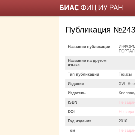
Публикация №243
Название публикации
ИНФОРМ
ПОРТАЛ
Название на другом
языке
Тип публикации
Тезисы
Издание
XVII Вс
Издатель
Кислово
ISBN
Не зада
DOI
Не зада
Год издания
2010
Том
Не зада