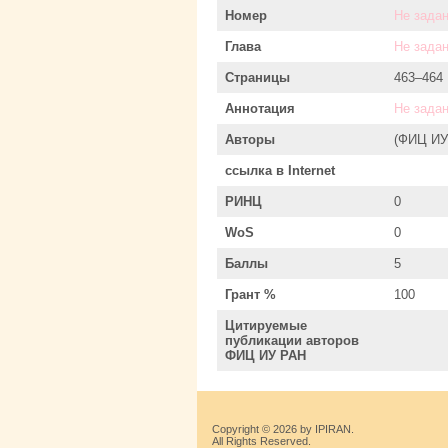
Номер
Не зада
Глава
Не зада
Страницы
463–464
Аннотация
Не зада
Авторы
(ФИЦ ИУ
ссылка в Internet
РИНЦ
0
WoS
0
Баллы
5
Грант %
100
Цитируемые
публикации авторов
ФИЦ ИУ РАН
Copyright © 2026 by IPIRAN.
All Rights Reserved.