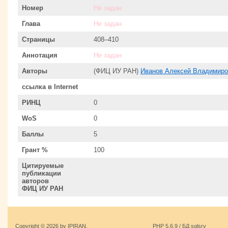
Номер
Не задан
Глава
Не задан
Страницы
408–410
Аннотация
Не задан
Авторы
(ФИЦ ИУ РАН)
Иванов Алексей Владимиро
ссылка в Internet
РИНЦ
0
WoS
0
Баллы
5
Грант %
100
Цитируемые
публикации
авторов
ФИЦ ИУ РАН
Copyright © 2026 by IPIRAN.
PHP 5.6.9 / БД sqlsrv