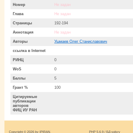
Номер
Не задан
Глава
Не задан
Страницы
192-194
Аннотация
Не задан
Авторы
Ушмаев Олег Станиславович
ссылка в Internet
РИНЦ
0
WoS
0
Баллы
5
Грант %
100
Цитируемые
публикации
авторов
ФИЦ ИУ РАН
Copyright © 2026 by IPIRAN.
PHP 5.6.9 / БД sqlsrv