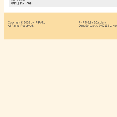
ФИЦ ИУ РАН
Copyright © 2026 by IPIRAN.
PHP 5.6.9 / БД sqlsrv
All Rights Reserved.
Отработало за 0.07113 с. Ко