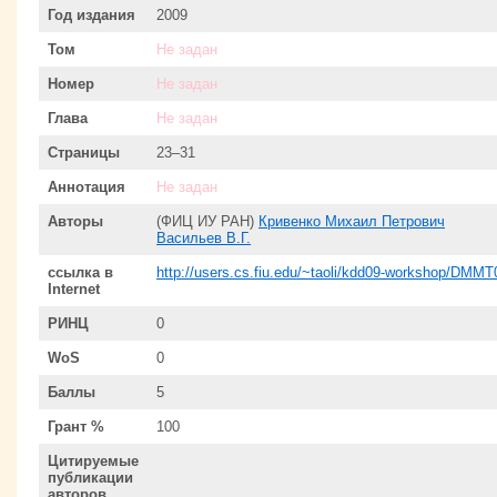
Год издания
2009
Том
Не задан
Номер
Не задан
Глава
Не задан
Страницы
23–31
Аннотация
Не задан
Авторы
(ФИЦ ИУ РАН)
Кривенко Михаил Петрович
Васильев В.Г.
ссылка в
http://users.cs.fiu.edu/~taoli/kdd09-workshop/DMMT
Internet
РИНЦ
0
WoS
0
Баллы
5
Грант %
100
Цитируемые
публикации
авторов