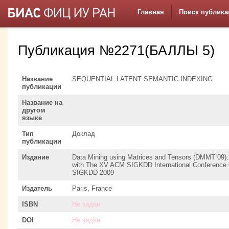
Главная
Поиск публика
Публикация №2271(БАЛЛЫ 5)
Название
SEQUENTIAL LATENT SEMANTIC INDEXING
публикации
Название на
другом
языке
Тип
Доклад
публикации
Издание
Data Mining using Matrices and Tensors (DMMT`09):
with The XV ACM SIGKDD International Conference 
SIGKDD 2009
Издатель
Paris, France
ISBN
Не задан
DOI
Не задан