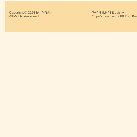
Copyright © 2026 by IPIRAN.
PHP 5.6.9 / БД sqlsrv
All Rights Reserved.
Отработало за 0.06934 с. Ко