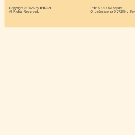
Copyright © 2026 by IPIRAN.
PHP 5.6.9 / БД sqlsrv
All Rights Reserved.
Отработало за 0.07206 с. Ко