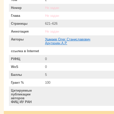
Номер
Не задан
Глава
Не задан
Страницы
621–626
Аннотация
Не задан
Авторы
Ушмаев Олег Станиславович
Арутюнян А.Р.
ссылка в Internet
РИНЦ
0
WoS
0
Баллы
5
Грант %
100
Цитируемые
публикации
авторов
ФИЦ ИУ РАН