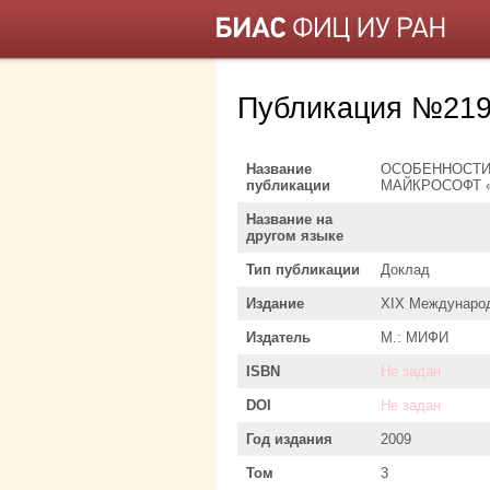
Публикация №219
Название
ОСОБЕННОСТИ
публикации
МАЙКРОСОФТ 
Название на
другом языке
Тип публикации
Доклад
Издание
XIX Международ
Издатель
М.: МИФИ
ISBN
Не задан
DOI
Не задан
Год издания
2009
Том
3