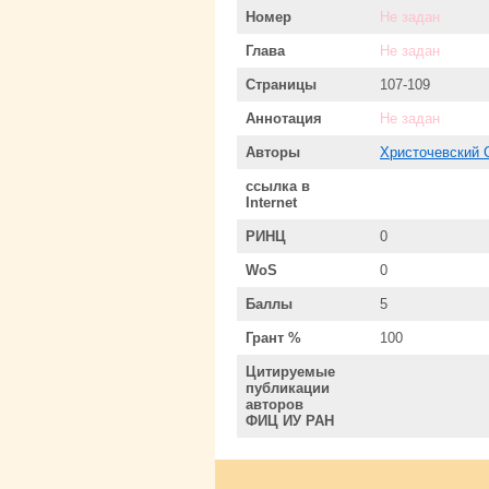
Номер
Не задан
Глава
Не задан
Страницы
107-109
Аннотация
Не задан
Авторы
Христочевский 
ссылка в
Internet
РИНЦ
0
WoS
0
Баллы
5
Грант %
100
Цитируемые
публикации
авторов
ФИЦ ИУ РАН