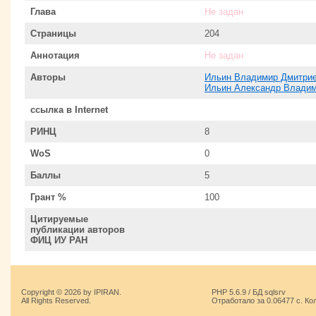
Глава
Не задан
Страницы
204
Аннотация
Не задан
Авторы
Ильин Владимир Дмитри
Ильин Александр Влади
ссылка в Internet
РИНЦ
8
WoS
0
Баллы
5
Грант %
100
Цитируемые
публикации авторов
ФИЦ ИУ РАН
Copyright © 2026 by IPIRAN.
PHP 5.6.9 / БД sqlsrv
All Rights Reserved.
Отработало за 0.06477 с. Ко