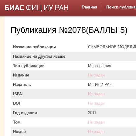
Главная
Поиск публика
Публикация №2078(БАЛЛЫ 5)
Название публикации
СИМВОЛЬНОЕ МОДЕЛИ
Название на другом языке
Тип публикации
Монография
Издание
Не задан
Издатель
М.: ИПИ РАН
ISBN
Не задан
DOI
Не задан
Год издания
2011
Том
Не задан
Номер
Не задан