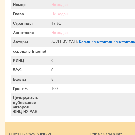
Номер
Не задан
Глава
Не задан
Страницы
47-61
Аннотация
Не задан
Авторы
(ФИЦ ИУ РАН)
Колин Константин Константин
ссылка в Internet
РИНЦ
0
WoS
0
Баллы
5
Грант %
100
Цитируемые
публикации
авторов
ФИЦ ИУ РАН
Copyright © 2026 by IPIRAN.
PHP 5.6.9 / БД sqlsrv