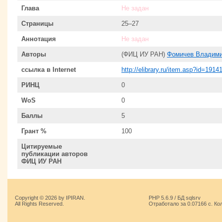
Глава
Не задан
Страницы
25–27
Аннотация
Не задан
Авторы
(ФИЦ ИУ РАН)
Фомичев Владими
ссылка в Internet
http://elibrary.ru/item.asp?id=1914
РИНЦ
0
WoS
0
Баллы
5
Грант %
100
Цитируемые
публикации авторов
ФИЦ ИУ РАН
Copyright © 2026 by IPIRAN.
PHP 5.6.9 / БД sqlsrv
All Rights Reserved.
Отработало за 0.07166 с. Ко