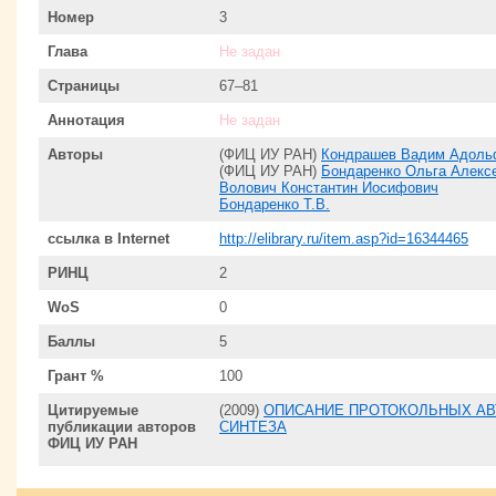
Номер
3
Глава
Не задан
Страницы
67–81
Аннотация
Не задан
Авторы
(ФИЦ ИУ РАН)
Кондрашев Вадим Адоль
(ФИЦ ИУ РАН)
Бондаренко Ольга Алекс
Волович Константин Иосифович
Бондаренко Т.В.
ссылка в Internet
http://elibrary.ru/item.asp?id=16344465
РИНЦ
2
WoS
0
Баллы
5
Грант %
100
Цитируемые
(2009)
ОПИСАНИЕ ПРОТОКОЛЬНЫХ АВ
публикации авторов
СИНТЕЗА
ФИЦ ИУ РАН