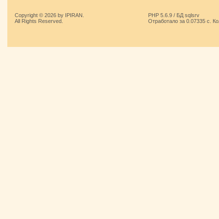
Copyright © 2026 by IPIRAN.
PHP 5.6.9 / БД sqlsrv
All Rights Reserved.
Отработало за 0.07335 с. К