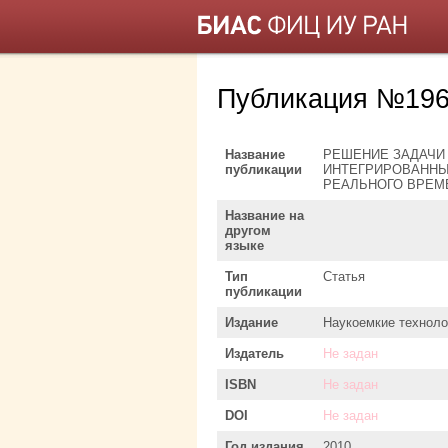
Публикация №196
Название
РЕШЕНИЕ ЗАДАЧИ
публикации
ИНТЕГРИРОВАННЫ
РЕАЛЬНОГО ВРЕМ
Название на
другом
языке
Тип
Статья
публикации
Издание
Наукоемкие техноло
Издатель
Не задан
ISBN
Не задан
DOI
Не задан
Год издания
2010