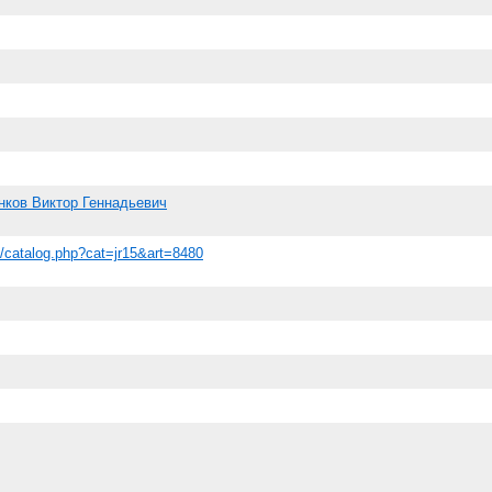
нков Виктор Геннадьевич
ru/catalog.php?cat=jr15&art=8480