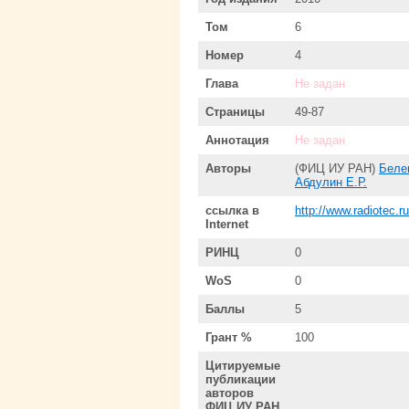
Том
6
Номер
4
Глава
Не задан
Страницы
49-87
Аннотация
Не задан
Авторы
(ФИЦ ИУ РАН)
Беле
Абдулин Е.Р.
ссылка в
http://www.radiotec.
Internet
РИНЦ
0
WoS
0
Баллы
5
Грант %
100
Цитируемые
публикации
авторов
ФИЦ ИУ РАН