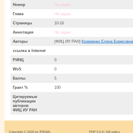
Номер
Не задан
Глава
Не задан
Страницы
10-16
Аннотация
Не задан
Авторы
(ФИЦ ИУ РАН)
Козеренко Елена Борисовна
ссылка в Internet
РИНЦ
0
WoS
0
Баллы
5
Грант %
100
Цитируемые
публикации
авторов
ФИЦ ИУ РАН
Copyright © 2026 by IPIRAN.
PHP 5.6.9 / БД sqlsrv