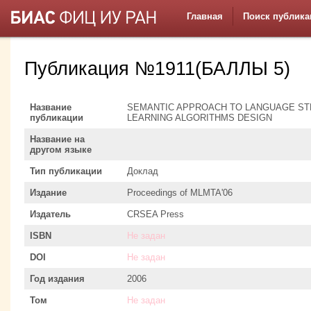
Главная
Поиск публика
Публикация №1911(БАЛЛЫ 5)
Название
SEMANTIC APPROACH TO LANGUAGE ST
публикации
LEARNING ALGORITHMS DESIGN
Название на
другом языке
Тип публикации
Доклад
Издание
Proceedings of MLMTA'06
Издатель
CRSEA Press
ISBN
Не задан
DOI
Не задан
Год издания
2006
Том
Не задан