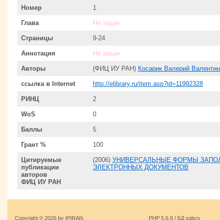
Номер
1
Глава
Не задан
Страницы
9-24
Аннотация
Не задан
Авторы
(ФИЦ ИУ РАН)
Косарик Валерий Валенти
ссылка в Internet
http://elibrary.ru/item.asp?id=11992328
РИНЦ
2
WoS
0
Баллы
5
Грант %
100
Цитируемые
(2006)
УНИВЕРСАЛЬНЫЕ ФОРМЫ ЗАПОЛ
публикации
ЭЛЕКТРОННЫХ ДОКУМЕНТОВ
авторов
ФИЦ ИУ РАН
Copyright © 2026 by IPIRAN.
PHP 5.6.9 / БД sqlsrv