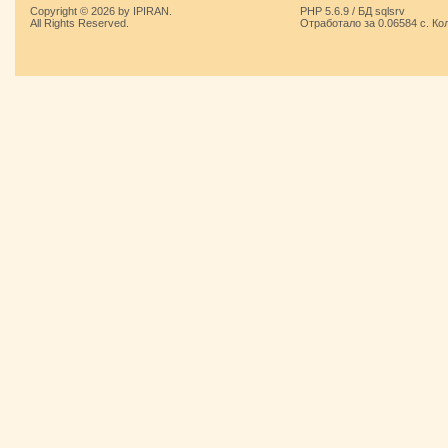
Copyright © 2026 by IPIRAN.
PHP 5.6.9 / БД sqlsrv
All Rights Reserved.
Отработало за 0.06584 с. Ко