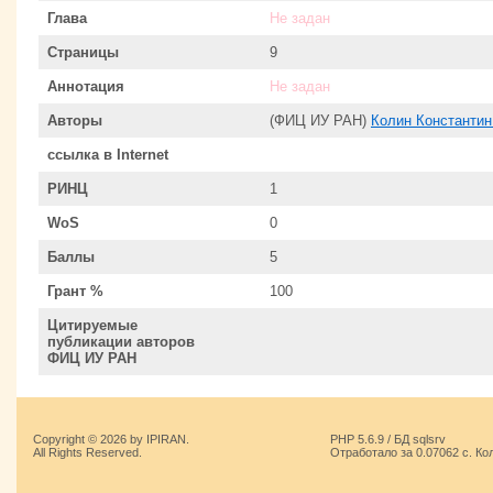
Глава
Не задан
Страницы
9
Аннотация
Не задан
Авторы
(ФИЦ ИУ РАН)
Колин Константин
ссылка в Internet
РИНЦ
1
WoS
0
Баллы
5
Грант %
100
Цитируемые
публикации авторов
ФИЦ ИУ РАН
Copyright © 2026 by IPIRAN.
PHP 5.6.9 / БД sqlsrv
All Rights Reserved.
Отработало за 0.07062 с. Ко