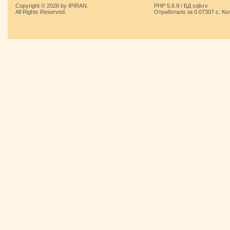
Copyright © 2026 by IPIRAN.
PHP 5.6.9 / БД sqlsrv
All Rights Reserved.
Отработало за 0.07307 с. Ко