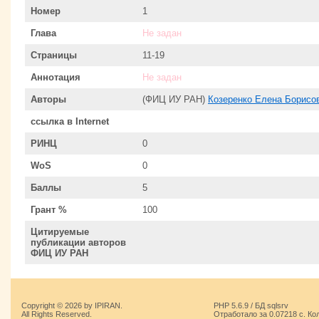
Номер
1
Глава
Не задан
Страницы
11-19
Аннотация
Не задан
Авторы
(ФИЦ ИУ РАН)
Козеренко Елена Борисо
ссылка в Internet
РИНЦ
0
WoS
0
Баллы
5
Грант %
100
Цитируемые
публикации авторов
ФИЦ ИУ РАН
Copyright © 2026 by IPIRAN.
PHP 5.6.9 / БД sqlsrv
All Rights Reserved.
Отработало за 0.07218 с. Ко