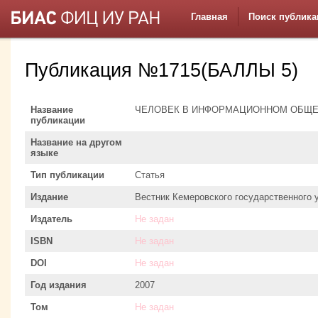
Главная
Поиск публика
Публикация №1715(БАЛЛЫ 5)
Название
ЧЕЛОВЕК В ИНФОРМАЦИОННОМ ОБЩ
публикации
Название на другом
языке
Тип публикации
Статья
Издание
Вестник Кемеровского государственного 
Издатель
Не задан
ISBN
Не задан
DOI
Не задан
Год издания
2007
Том
Не задан