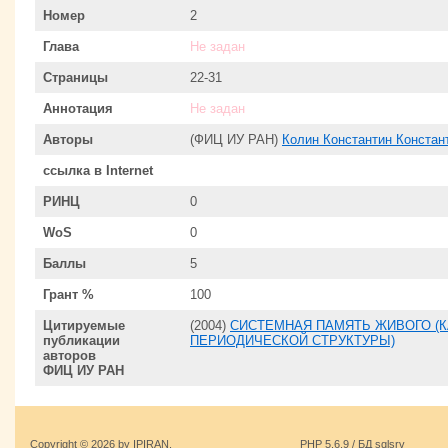
Номер
2
Глава
Не задан
Страницы
22-31
Аннотация
Не задан
Авторы
(ФИЦ ИУ РАН)
Колин Константин Констан
ссылка в Internet
РИНЦ
0
WoS
0
Баллы
5
Грант %
100
Цитируемые
(2004)
СИСТЕМНАЯ ПАМЯТЬ ЖИВОГО (
публикации
ПЕРИОДИЧЕСКОЙ СТРУКТУРЫ)
авторов
ФИЦ ИУ РАН
Copyright © 2026 by IPIRAN.
PHP 5.6.9 / БД sqlsrv