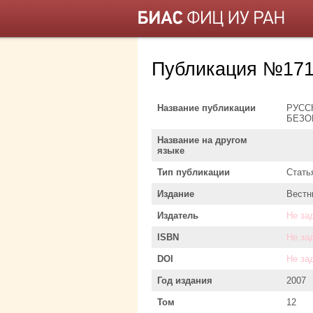
Публикация №171
Название публикации
РУСС
БЕЗО
Название на другом
языке
Тип публикации
Стать
Издание
Вестн
Издатель
Не за
ISBN
Не за
DOI
Не за
Год издания
2007
Том
12