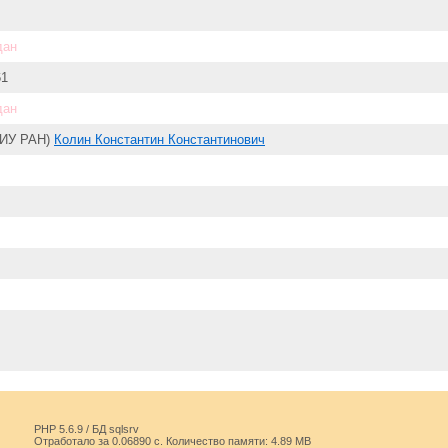
дан
61
дан
 ИУ РАН)
Колин Константин Константинович
PHP 5.6.9 / БД sqlsrv
Отработало за 0.06890 с. Количество памяти: 4.89 MB