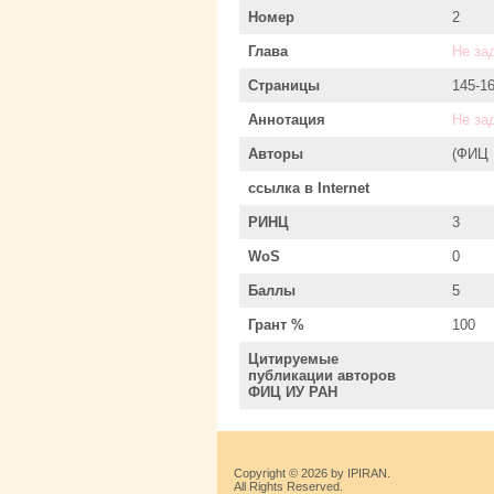
Номер
2
Глава
Не за
Страницы
145-1
Аннотация
Не за
Авторы
(ФИЦ
ссылка в Internet
РИНЦ
3
WoS
0
Баллы
5
Грант %
100
Цитируемые
публикации авторов
ФИЦ ИУ РАН
Copyright © 2026 by IPIRAN.
All Rights Reserved.