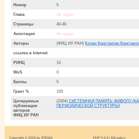
Номер
5
Глава
Не задан
Страницы
40-46
Аннотация
Не задан
Авторы
(ФИЦ ИУ РАН)
Колин Константин Констант
ссылка в Internet
РИНЦ
16
WoS
0
Баллы
5
Грант %
100
Цитируемые
(2004)
СИСТЕМНАЯ ПАМЯТЬ ЖИВОГО (К
публикации
ПЕРИОДИЧЕСКОЙ СТРУКТУРЫ)
авторов
ФИЦ ИУ РАН
Copyright © 2026 by IPIRAN.
PHP 5.6.9 / БД sqlsrv