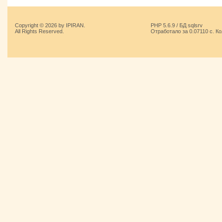
Copyright © 2026 by IPIRAN.
PHP 5.6.9 / БД sqlsrv
All Rights Reserved.
Отработало за 0.07110 с. К