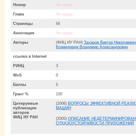
Номер
Не задан
Глава
Не задан
Страницы
56
Аннотация
Не задан
Авторы
(ФИЦ ИУ РАН)
Захаров Виктор Николаевич
Козмидиади Владимир Александрович
ссылка в Internet
РИНЦ
3
WoS
0
Баллы
5
Грант %
100
Цитируемые
(2006)
ВОПРОСЫ ЭФФЕКТИВНОЙ РЕАЛИ
публикации
МАШИН
авторов
ФИЦ ИУ РАН
(2005)
ОПИСАНИЕ НЕДЕТЕРМИНИРОВАН
ОТКАЗОУСТОЙЧИВОСТИ ПРИЛОЖЕНИЙ