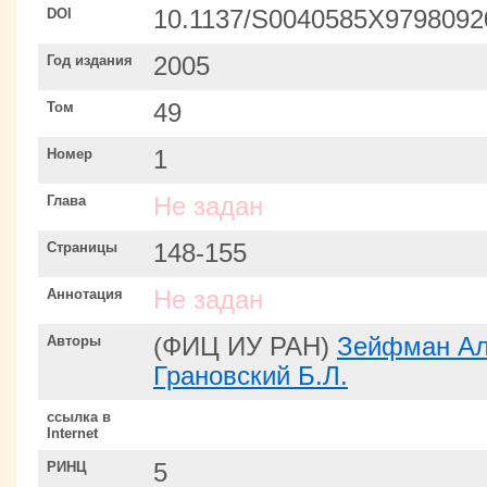
DOI
10.1137/S0040585X9798092
Год издания
2005
Том
49
Номер
1
Глава
Не задан
Страницы
148-155
Аннотация
Не задан
Авторы
(ФИЦ ИУ РАН)
Зейфман Ал
Грановский Б.Л.
ссылка в
Internet
РИНЦ
5