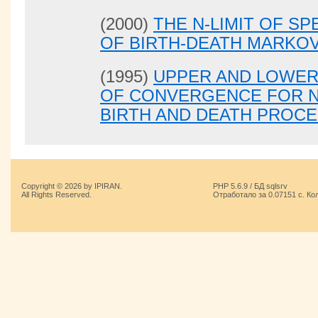
(2000)
THE N-LIMIT OF S
OF BIRTH-DEATH MARKOV
(1995)
UPPER AND LOWER
OF CONVERGENCE FOR
BIRTH AND DEATH PROC
Copyright © 2026 by IPIRAN.
PHP 5.6.9 / БД sqlsrv
All Rights Reserved.
Отработало за 0.07151 с. Ко