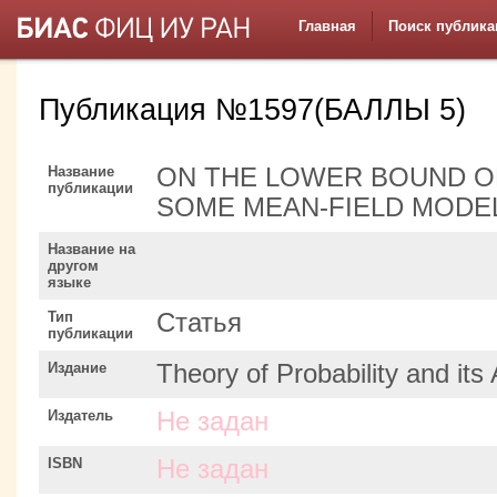
Главная
Поиск публика
Публикация №1597(БАЛЛЫ 5)
Название
ON THE LOWER BOUND O
публикации
SOME MEAN-FIELD MODE
Название на
другом
языке
Тип
Статья
публикации
Издание
Theory of Probability and its 
Издатель
Не задан
ISBN
Не задан