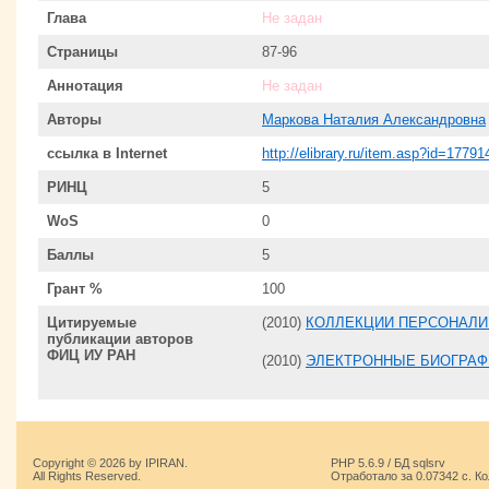
Глава
Не задан
Страницы
87-96
Аннотация
Не задан
Авторы
Маркова Наталия Александровна
ссылка в Internet
http://elibrary.ru/item.asp?id=17791
РИНЦ
5
WoS
0
Баллы
5
Грант %
100
Цитируемые
(2010)
КОЛЛЕКЦИИ ПЕРСОНАЛИЙ
публикации авторов
ФИЦ ИУ РАН
(2010)
ЭЛЕКТРОННЫЕ БИОГРАФ
Copyright © 2026 by IPIRAN.
PHP 5.6.9 / БД sqlsrv
All Rights Reserved.
Отработало за 0.07342 с. К