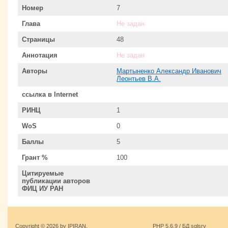
Номер
7
Глава
Не задан
Страницы
48
Аннотация
Не задан
Авторы
Мартыненко Александр Иванович
Леонтьев В.А.
ссылка в Internet
РИНЦ
1
WoS
0
Баллы
5
Грант %
100
Цитируемые
публикации авторов
ФИЦ ИУ РАН
Copyright © 2026 by IPIRAN.
PHP 5.6.9 / БД sqlsrv