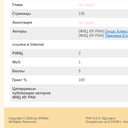
Глава
Не задан
Страницы
135
Аннотация
Не задан
Авторы
(ФИЦ ИУ РАН)
Грушо Алекс
(ФИЦ ИУ РАН)
Тимонина Ел
ссылка в Internet
РИНЦ
2
WoS
1
Баллы
5
Грант %
100
Цитируемые
публикации авторов
ФИЦ ИУ РАН
Copyright © 2026 by IPIRAN.
PHP 5.6.9 / БД sqlsrv
All Rights Reserved.
Отработало за 0.07548 с. Ко